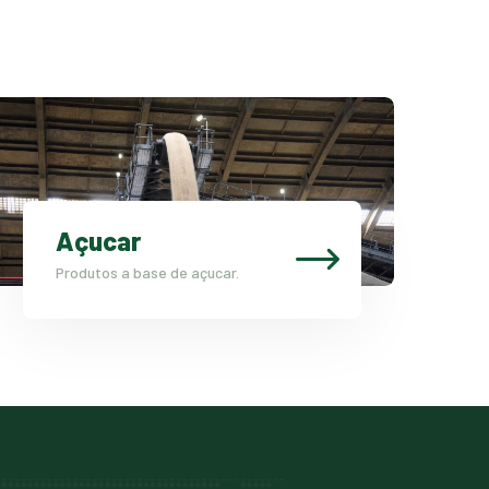
Açucar
Produtos a base de açucar.