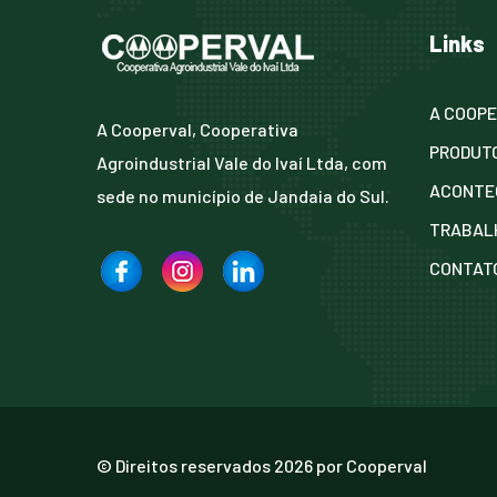
Links
A COOPE
A Cooperval, Cooperativa
PRODUT
Agroindustrial Vale do Ivaí Ltda, com
ACONTE
sede no município de Jandaia do Sul.
TRABAL
CONTAT
© Direitos reservados
2026
por
Cooperval