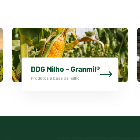
DDG Milho - Granmil®
Produtos a base de milho.