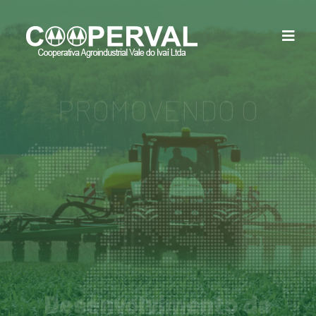
PIONEIRA NO PARANÁ
NA
PROMOVENDO O
Desenvolvimento da
Região